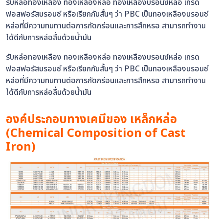
รับหล่อทองเหลือง ทองเหลืองหล่อ ทองเหลืองบรอนซ์หล่อ เกรด
ฟอสฟอรัสบรอนซ์ หรือเรียกกันสั้นๆ ว่า PBC เป็นทองเหลืองบรอนซ์
หล่อที่มีความทนทานต่อการกัดกร่อนและการสึกหรอ สามารถทำงาน
ได้ดีกับการหล่อลื่นด้วยน้ำมัน
รับหล่อทองเหลือง ทองเหลืองหล่อ ทองเหลืองบรอนซ์หล่อ เกรด
ฟอสฟอรัสบรอนซ์ หรือเรียกกันสั้นๆ ว่า PBC เป็นทองเหลืองบรอนซ์
หล่อที่มีความทนทานต่อการกัดกร่อนและการสึกหรอ สามารถทำงาน
ได้ดีกับการหล่อลื่นด้วยน้ำมัน
องค์ประกอบทางเคมีของ เหล็กหล่อ
(Chemical Composition of Cast
Iron)