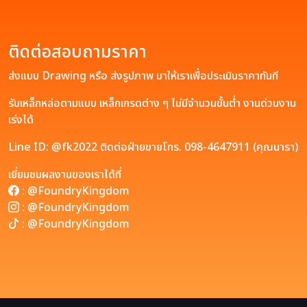
ติดต่อสอบถามราคา
ส่งแบบ Drawing หรือ ส่งรูปภาพ มาให้เราเพื่อประเมินราคาทันที
รับเหล็กหล่อตามแบบ เหล็กเกรดต่าง ๆ ไม่มีจำนวนขั้นต่ำ งานด่วนงาน
เร่งได้
Line ID:
@fk2022
ติดต่อฝ่ายขายโทร.
098-4647911
(คุณนารา)
เยี่ยมชมผลงานของเราได้ที่
:
@FoundryKingdom
:
@FoundryKingdom
:
@FoundryKingdom